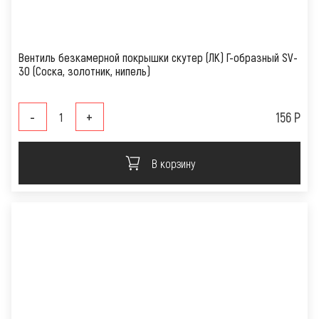
Вентиль безкамерной покрышки скутер (ЛК) Г-образный SV-
30 (Соска, золотник, нипель)
-
+
156 Р
В корзину