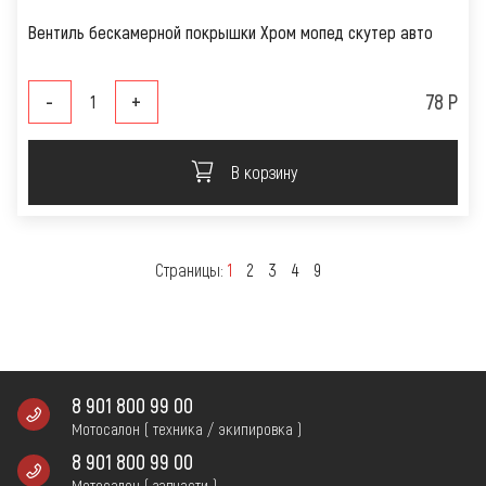
Вентиль бескамерной покрышки Хром мопед скутер авто
-
+
78 Р
В корзину
Страницы:
1
2
3
4
9
8 901 800 99 00
Мотосалон ( техника / экипировка )
8 901 800 99 00
Мотосалон ( запчасти )