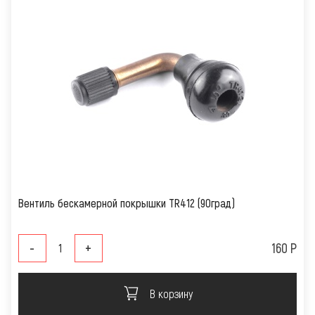
Вентиль бескамерной покрышки TR412 (90град)
-
+
160 Р
В корзину