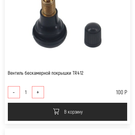
Вентиль бескамерной покрышки TR412
-
+
100 Р
В корзину